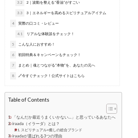
3.2
2｜波動を整える“香油”がすごい
3.3
3｜エネルギーを高めるスピリチュアルアイテム
4
実際の口コミ・レビュー
4.1
リアルな体験談をチェック！
5
こんな人におすすめ！
6
初回特典＆キャンペーンもチェック！
7
まとめ｜魂とつながる“本物”を、あなたの元へ
8
🔗今すぐチェック！公式サイトはこちら
Table of Contents
「なんだか最近うまくいかない…」と思っているあなたへ
iraada（イラーダ）とは？
スピリチュアル×癒しの総合ブランド
iraadaが選ばれる3つの理由