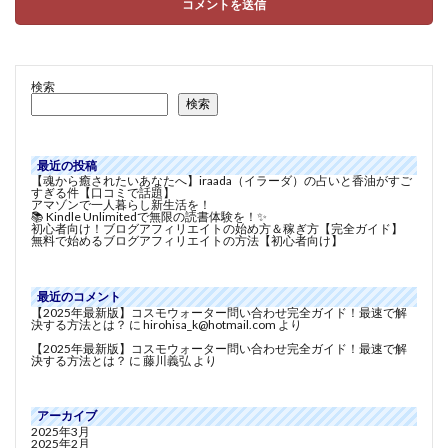
検索
検索
最近の投稿
【魂から癒されたいあなたへ】iraada（イラーダ）の占いと香油がすご
すぎる件【口コミで話題】
アマゾンで一人暮らし新生活を！
📚 Kindle Unlimitedで無限の読書体験を！✨
初心者向け！ブログアフィリエイトの始め方＆稼ぎ方【完全ガイド】
無料で始めるブログアフィリエイトの方法【初心者向け】
最近のコメント
【2025年最新版】コスモウォーター問い合わせ完全ガイド！最速で解
決する方法とは？
に
hirohisa_k@hotmail.com
より
【2025年最新版】コスモウォーター問い合わせ完全ガイド！最速で解
決する方法とは？
に
藤川義弘
より
アーカイブ
2025年3月
2025年2月